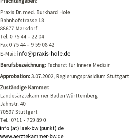
Pflichtangaben:
Praxis Dr. med. Burkhard Hole
Bahnhofstrasse 18
88677 Markdorf
Tel. 0 75 44 – 22 04
Fax 0 75 44 – 9 59 08 42
info@praxis-hole.de
E-Mail:
Berufsbezeichnung:
Facharzt für Innere Medizin
Approbation:
3.07.2002, Regierungspräsidium Stuttgart
Zuständige Kammer:
Landesärztekammer Baden Württemberg
Jahnstr. 40
70597 Stuttgart
Tel.: 0711 - 769 89 0
info (at) laek-bw (punkt) de
www.aerztekammer-bw.de